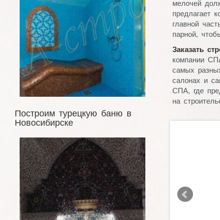
мелочей дол
предлагает к
главной част
парной, чтоб
Заказать ст
компании СП
самых разных
салонах и са
СПА, где пре
на строитель
Построим турецкую баню в
Новосибирске