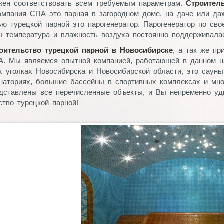
жен соответствовать всем требуемым параметрам.
Строител
омпания СПА это парная в загородном доме, на даче или даж
ью турецкой парной это парогенератор. Парогенератор по с
ы температура и влажность воздуха постоянно поддерживала
роительство турецкой парной в Новосибирске
, а так же п
А. Мы являемся опытной компанией, работающей в данном н
 уголках Новосибирска и Новосибирской области, это сауны
наториях, большие бассейны в спортивных комплексах и мног
дставлены все перечисленные объекты, и Вы непременно уд
ство турецкой парной!