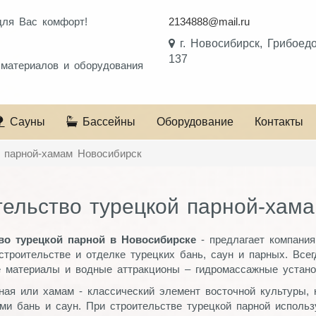
для Вас комфорт!
2134888@mail.ru
!
г. Новосибирск, Грибоед
137
 материалов и оборудования
Сауны
Бассейны
Оборудование
Контакты
й парной-хамам Новосибирск
ельство турецкой парной-хам
во турецкой парной в Новосибирске
- предлагает компани
строительстве и отделке турецких бань, саун и парных. Все
 материалы и водные аттракционы – гидромассажные установ
ная или хамам - классический элемент восточной культуры,
ми бань и саун. При строительстве турецкой парной использ